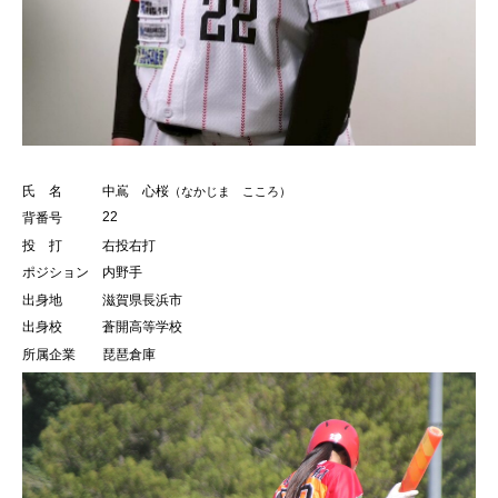
氏 名
中嶌 心桜
（なかじま こころ）
22
背番号
投 打
右投右打
ポジション
内野手
出身地
滋賀県長浜市
出身校
蒼開高等学校
所属企業
琵琶倉庫