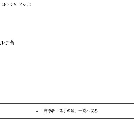
（あさくら ういこ）
ルテ高
« 「指導者・選手名鑑」一覧へ戻る