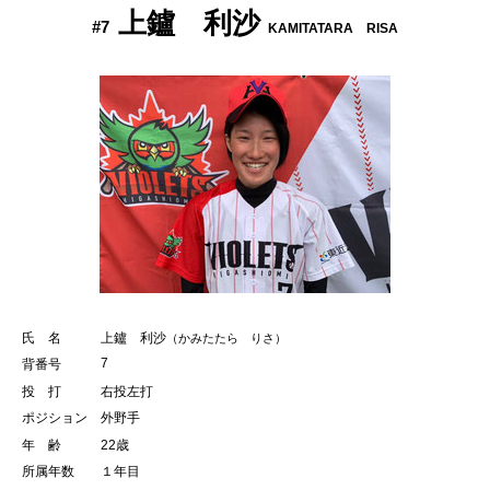
上鑪 利沙
#7
KAMITATARA RISA
氏 名
上鑪 利沙
（かみたたら りさ）
7
背番号
投 打
右投左打
ポジション
外野手
年 齢
22歳
所属年数
１年目